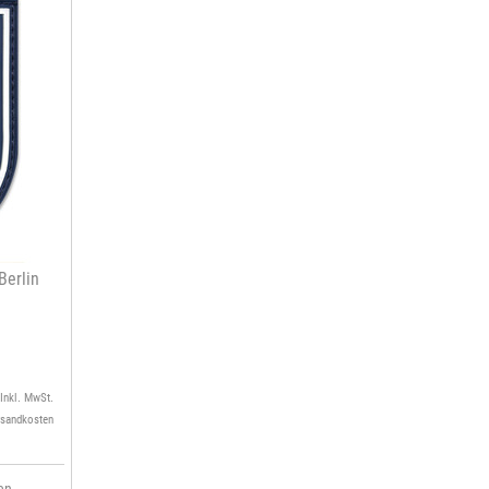
erlin
 Inkl. MwSt.
rsandkosten