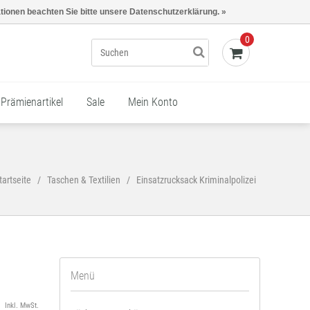
Kasse - €0,00
Mein Konto
ationen beachten Sie bitte unsere Datenschutzerklärung. »
0
Prämienartikel
Sale
Mein Konto
tartseite
/
Taschen & Textilien
/
Einsatzrucksack Kriminalpolizei
Menü
Inkl. MwSt.