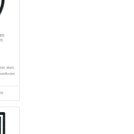
en
rn
 Inkl. MwSt.
rsandkosten
en