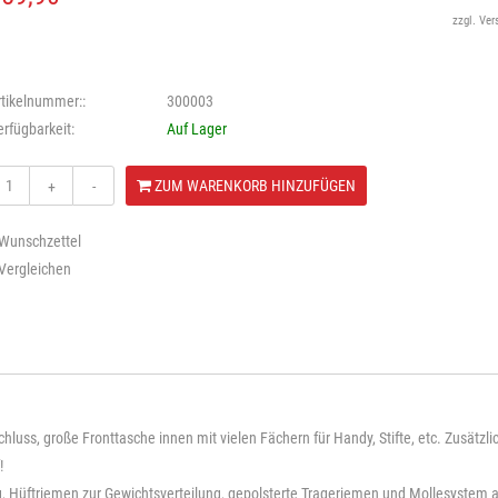
zzgl.
Ver
rtikelnummer::
300003
erfügbarkeit:
Auf Lager
ZUM WARENKORB HINZUFÜGEN
+
-
 Wunschzettel
 Vergleichen
luss, große Fronttasche innen mit vielen Fächern für Handy, Stifte, etc. Zusätzli
!
g, Hüftriemen zur Gewichtsverteilung, gepolsterte Trageriemen und Mollesystem 