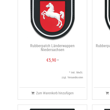
Rubberpatch Länderwappen
Rubberp
Niedersachsen
€5,90
*
* Inkl. MwSt.
zzgl.
Versandkosten
Zum Warenkorb hinzufügen