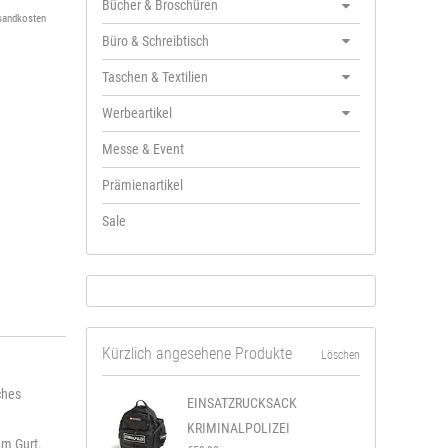
Bücher & Broschüren
sandkosten
Büro & Schreibtisch
Taschen & Textilien
Werbeartikel
Messe & Event
Prämienartikel
Sale
Kürzlich angesehene Produkte
Löschen
ches
EINSATZRUCKSACK
KRIMINALPOLIZEI
am Gurt.