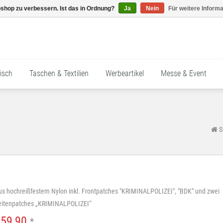
shop zu verbessern. Ist das in Ordnung?
Ja
Nein
Für weitere Inform
isch
Taschen & Textilien
Werbeartikel
Messe & Event
S
us hochreißfestem Nylon inkl. Frontpatches "KRIMINALPOLIZEI", "BDK" und zwei
eitenpatches „KRIMINALPOLIZEI“
€59,90
*