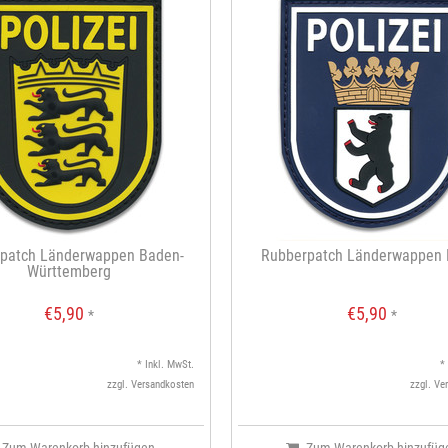
patch Länderwappen Baden-
Rubberpatch Länderwappen B
Württemberg
€5,90
€5,90
*
*
* Inkl. MwSt.
*
zzgl.
Versandkosten
zzgl.
Ve