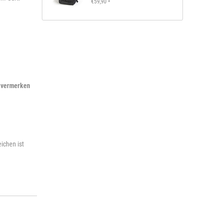
€59,90
*
, vermerken
ichen ist