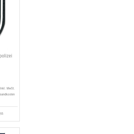
olizei
 Inkl. MwSt.
rsandkosten
en