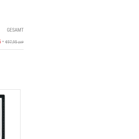
GESAMT
5
€97,95
*
UVP