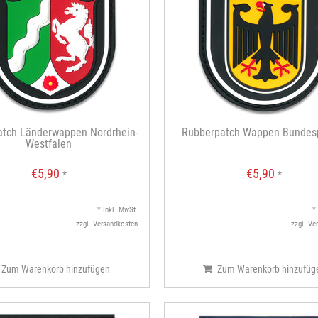
atch Länderwappen Nordrhein-
Rubberpatch Wappen Bundesp
Westfalen
€5,90
€5,90
*
*
* Inkl. MwSt.
*
zzgl.
Versandkosten
zzgl.
Ve
Zum Warenkorb hinzufügen
Zum Warenkorb hinzufüg