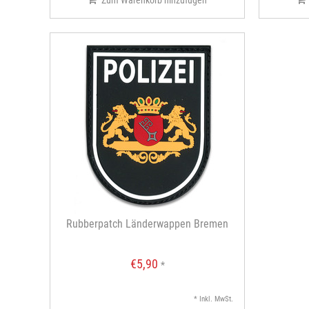
Zum Warenkorb hinzufügen
Rubberpatch Länderwappen Bremen
€5,90
*
* Inkl. MwSt.