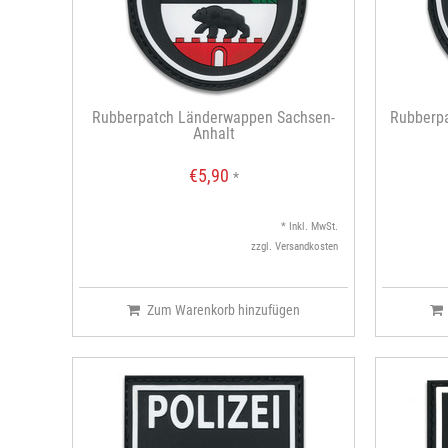
Rubberpatch Länderwappen Sachsen-
Rubberp
Anhalt
€5,90
*
* Inkl. MwSt.
zzgl.
Versandkosten
Zum Warenkorb hinzufügen