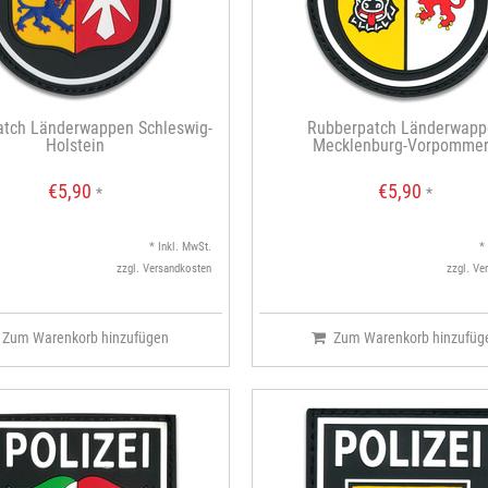
atch Länderwappen Schleswig-
Rubberpatch Länderwapp
Holstein
Mecklenburg-Vorpomme
€5,90
€5,90
*
*
* Inkl. MwSt.
*
zzgl.
Versandkosten
zzgl.
Ve
Zum Warenkorb hinzufügen
Zum Warenkorb hinzufüg