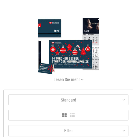
Lesen Sie mehr
Bis zum 22.06.2026 und ausschließlich hier über den BDK-Onlineshop
können die Kalender für 2027 vorbestellt werden.
Bei Bestellung von
Adventskalendern erfolgt der Versand der Gesamtbestellung ab
Standard
Kalenderwoche 40, ohne Adventskalender voraussichtlich ab Mitte
September.
Die Zahlung ist erst nach Erhalt der Ware, dann innerhalb von 10 Tagen
fällig.
Filter