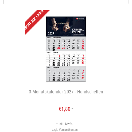
Es gelten die gesonderte Bestimmungen für Kalenderaktionen, die
hier
einsehbar sind.
NICHT AUF LAGER
3-Monatskalender 2027 - Handschellen
€1,80
*
* Inkl. MwSt.
zzgl.
Versandkosten