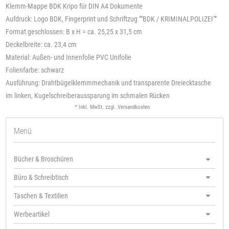
Klemm-Mappe BDK Kripo für DIN A4 Dokumente
Aufdruck: Logo BDK, Fingerprint und Schriftzug ""BDK / KRIMINALPOLIZEI""
Format geschlossen: B x H = ca. 25,25 x 31,5 cm
Deckelbreite: ca. 23,4 cm
Material: Außen- und Innenfolie PVC Unifolie
Folienfarbe: schwarz
Ausführung: Drahtbügelklemmmechanik und transparente Dreiecktasche
im linken, Kugelschreiberaussparung im schmalen Rücken
* Inkl. MwSt. zzgl.
Versandkosten
Menü
Bücher & Broschüren
Büro & Schreibtisch
Taschen & Textilien
Werbeartikel