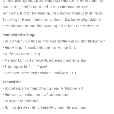
für eine auffällige und platzsparende Markenpräsentation im eleganten
BDK-Design, ideal für Messetheken oder Präsentationstische.
Dank seiner leichten Konstruktion und einfachen Montage ist der Tisch-
Beachflag im Handumdrehen einsatzbereit. Das hochwertige Material
gewährleistet eine langlebige Nutzung und brillante Farbwiedergabe.
Produktbeschreibung:
• Beidseitiger Druck für eine maximale Sichtbarkeit aus allen Blickwinkeln
• Hochwertiger Chromfuß für eine hochwertige Optik
• Maße: 29 x 50 cm (B x H)
• Material: Multisol-Fahnenstoff, seidenmatt und knitterarm
• Flächengewicht: Ca. 115 g/m²
• Sicherheit: Schwer entflammbar (Brandklasse Bs1)
Konstruktion:
• Doppellagiger Fahnenstoff mit Einlage, verstürzt genäht
• Hohlsaum zur Aufnahme des Glasfiberstabes
• Gesteppte Seitenkanten
• Gummischlaufe an der Unterkante für optimale Spannung