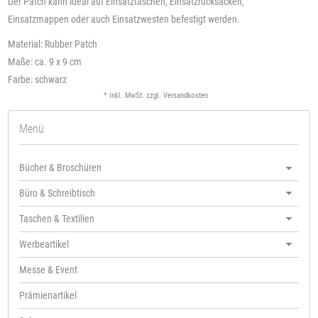
Der Patch kann ideal auf Einsatztaschen, Einsatzrucksäcken,
Einsatzmappen oder auch Einsatzwesten befestigt werden.
Material: Rubber Patch
Maße: ca. 9 x 9 cm
Farbe: schwarz
* Inkl. MwSt. zzgl.
Versandkosten
Menü
Bücher & Broschüren
Büro & Schreibtisch
Taschen & Textilien
Werbeartikel
Messe & Event
Prämienartikel