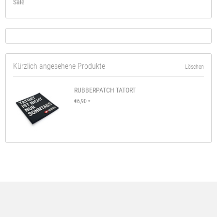
Sale
Kürzlich angesehene Produkte
Löschen
RUBBERPATCH TATORT
€6,90
*