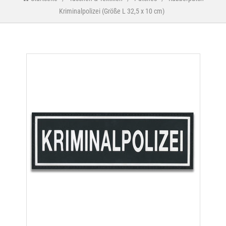
Kriminalpolizei (Größe L 32,5 x 10 cm)