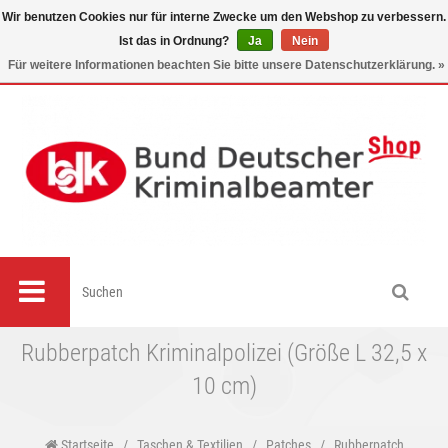
Wir benutzen Cookies nur für interne Zwecke um den Webshop zu verbessern.
Ist das in Ordnung?
Ja
Nein
0
Für weitere Informationen beachten Sie bitte unsere Datenschutzerklärung. »
Rubberpatch Kriminalpolizei (Größe L 32,5 x
10 cm)
Startseite
/
Taschen & Textilien
/
Patches
/
Rubberpatch