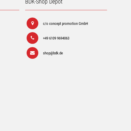
BDK-Shop Depot
c/o concept promotion GmbH
+49 6109 9694063
shop@bdk.de