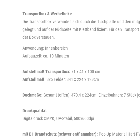
Transportbox & Werbetheke
Die Transportbox verwandelt sich durch die Tischplatte und den mi
gelegt und auf der Rückseite mit Klettband fixiert. Für den Transpor
der Box verstauen.
Anwendung: Innenbereich
Aufbauzeit: ca. 10 Minuten
Aufstellmaß Transportbox:
71 x 41 x 100 cm
Aufstellmaß:
3x5 Felder: 341 x 224 x 129cm
Duckmaße:
Gesamt (offen): 470,4 x 224cm, Einzelbahnen: 7 Stück j
Druckqualität
Digitaldruck CMYK, UV-Stabil, 600x600dpi
mit B1 Brandschutz (schwer entflammbar):
Pop-Up Material Hart-PV