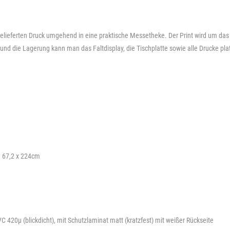
tgelieferten Druck umgehend in eine praktische Messetheke. Der Print wird um da
t und die Lagerung kann man das Faltdisplay, die Tischplatte sowie alle Drucke pl
e 67,2 x 224cm
C 420µ (blickdicht), mit Schutzlaminat matt (kratzfest) mit weißer Rückseite