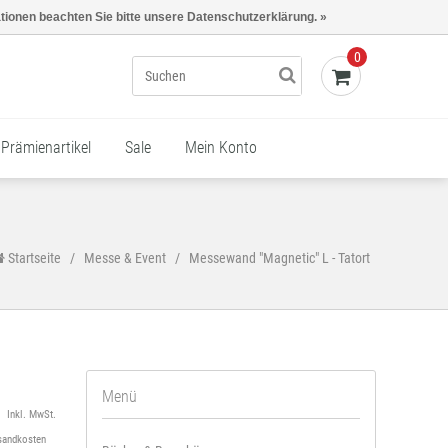
Kasse - €0,00
Mein Konto
ationen beachten Sie bitte unsere Datenschutzerklärung. »
0
Prämienartikel
Sale
Mein Konto
Startseite
/
Messe & Event
/
Messewand "Magnetic" L - Tatort
Menü
Inkl. MwSt.
sandkosten