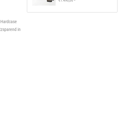
€1.490,00
*
s Hardcase
atzsparend in