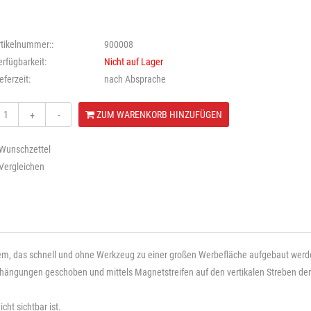
rtikelnummer::
900008
erfügbarkeit:
Nicht auf Lager
eferzeit:
nach Absprache
ZUM WARENKORB HINZUFÜGEN
+
-
 Wunschzettel
 Vergleichen
m, das schnell und ohne Werkzeug zu einer großen Werbefläche aufgebaut werd
ufhängungen geschoben und mittels Magnetstreifen auf den vertikalen Streben de
cht sichtbar ist.