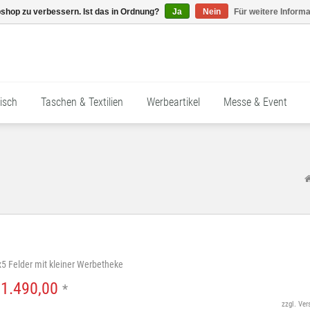
shop zu verbessern. Ist das in Ordnung?
Ja
Nein
Für weitere Inform
isch
Taschen & Textilien
Werbeartikel
Messe & Event
x5 Felder mit kleiner Werbetheke
€1.490,00
*
zzgl.
Ver