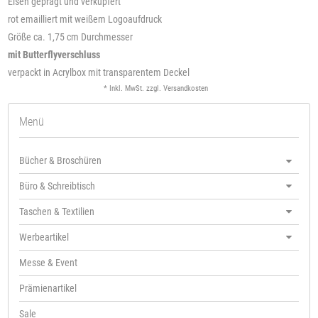
Eisen geprägt und verkupfert
rot emailliert mit weißem Logoaufdruck
Größe ca. 1,75 cm Durchmesser
mit Butterflyverschluss
verpackt in Acrylbox mit transparentem Deckel
* Inkl. MwSt. zzgl.
Versandkosten
Menü
Bücher & Broschüren
Büro & Schreibtisch
Taschen & Textilien
Werbeartikel
Messe & Event
Prämienartikel
Sale